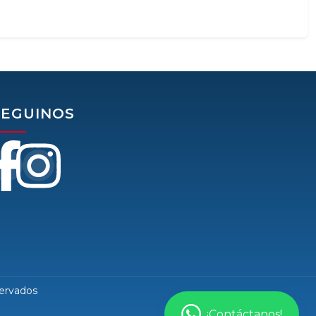
SEGUINOS
ervados
¡Contáctanos!